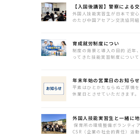
【入国後講習】警察による交
外国人技能実習生が日本で安心
のたび中国アセアン交流協同組
育成就労制度につい
制度の背景と導入の目的 近年
ってきた技能実習制度について
年末年始の営業日のお知らせ
平素はひとかたならぬご厚情を
休業日とさせていただきます。
外国人技能実習生と一緒に地
保育所の環境整備ボランティア
CSR（企業の社会的責任）活動