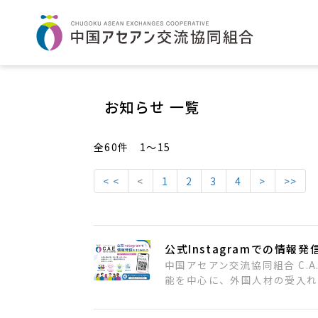
お知らせ 一覧
全60件 1〜15
< <
<
1
2
3
4
>
>>
公式Instagramでの情報
中国アセアン交流協同組合 C.A
能を中心に、外国人材の受入れを