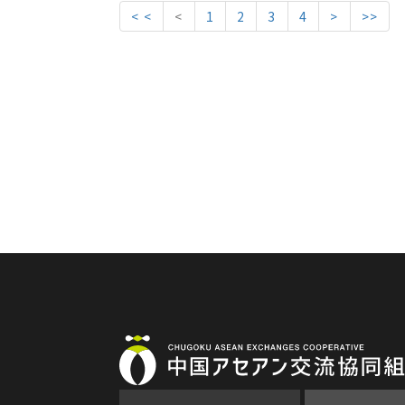
< <
<
1
2
3
4
>
>>