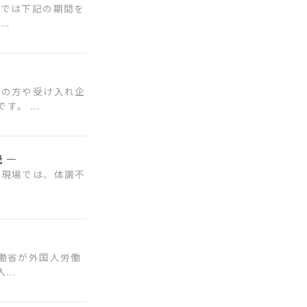
局では下記の期間を
..
人の方や受け入れ企
。 ...
 ―
く現場では、体調不
働省が外国人労働
..