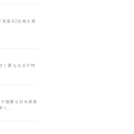
で見事N2合格を果
きく異なる点が特
語や複雑な日本語表
...