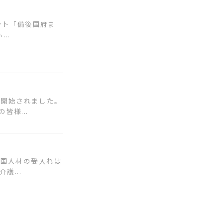
ント「備後国府ま
..
が開始されました。
様...
外国人材の受入れは
護...