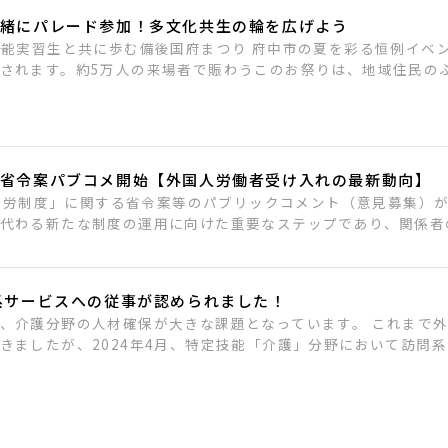
緒にパレード参加！多文化共生の輪を広げよう
―技能実習生と共に歩む備後国府まつり 府中市の夏を彩る恒例イベ
されます。約5万人の来場者で賑わうこのお祭りは、地域住民のふ.
省令案パブコメ開始【外国人労働者受け入れの最新動向】
育成就労制度」に関する省令案等のパブリックコメント（意見募集）
代わる新たな制度の運用に向けた重要なステップであり、関係者の皆
系サービスへの従事が認められました！
、介護分野の人材確保が大きな課題となっています。 これまで
ましたが、2024年4月、特定技能「介護」分野において訪問系介