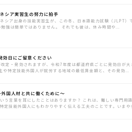
ドネシア実習生の努力に拍手
ドネシア出身の技能実習生が、この冬、日本語能力試験（JLPT）
勉強は簡単ではありません。 それでも彼は、休み時間や...
発効日にご留意ください
が改定・発効されますが、令和7年度は都道府県ごとに発効日が大
生や特定技能外国人が就労する地域の最低賃金額と、その発効...
～外国人材と共に働くために～
いう言葉を耳にしたことはありますか？ これは、難しい専門用
特定技能外国人にもわかりやすく伝える工夫のことです。いまや多く