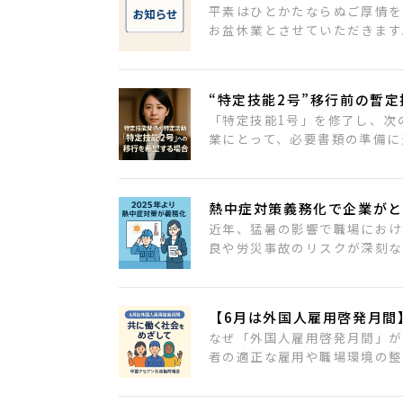
平素はひとかたならぬご厚情を
お盆休業とさせていただきます
“特定技能2号”移行前の暫
「特定技能1号」を修了し、次
業にとって、必要書類の準備に
熱中症対策義務化で企業がと
近年、猛暑の影響で職場におけ
良や労災事故のリスクが深刻な問
【6月は外国人雇用啓発月間
なぜ「外国人雇用啓発月間」が
者の適正な雇用や職場環境の整備