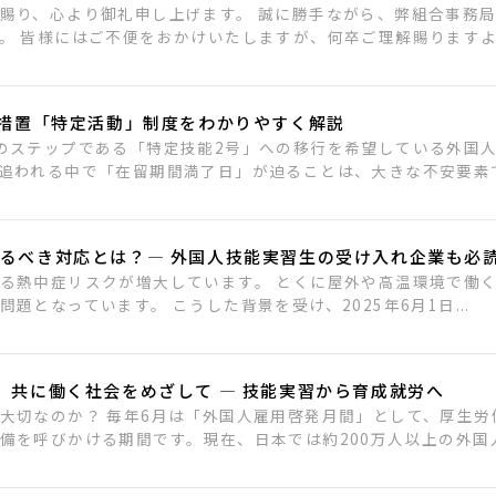
賜り、心より御礼申し上げます。 誠に勝手ながら、弊組合事務
。 皆様にはご不便をおかけいたしますが、何卒ご理解賜りますよ.
定措置「特定活動」制度をわかりやすく解説
のステップである「特定技能2号」への移行を希望している外国
追われる中で「在留期間満了日」が迫ることは、大きな不安要素です
るべき対応とは？― 外国人技能実習生の受け入れ企業も必読
る熱中症リスクが増大しています。 とくに屋外や高温環境で働
題となっています。 こうした背景を受け、2025年6月1日...
】共に働く社会をめざして ― 技能実習から育成就労へ
大切なのか？ 毎年6月は「外国人雇用啓発月間」として、厚生労
を呼びかける期間です。現在、日本では約200万人以上の外国人.