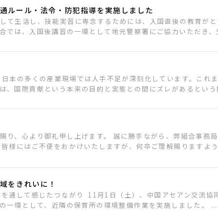
通ルール・法令・防犯指導を実施しました
して生活し、技能実習に専念するためには、入国直後の教育がと
合では、入国後講習の一環として地元警察署にご協力いただき、交通
、日本の多くの産業現場では人手不足が深刻化しています。これ
は、国際貢献という本来の目的と実態との間にズレがあるという指摘
賜り、心より御礼申し上げます。 誠に勝手ながら、弊組合事務
 皆様にはご不便をおかけいたしますが、何卒ご理解賜りますよう.
域をきれいに！
を通して感じたつながり 11月1日（土）、中国アセアン交流協
の一環として、近隣の保育所の環境整備作業を実施しました。 ...