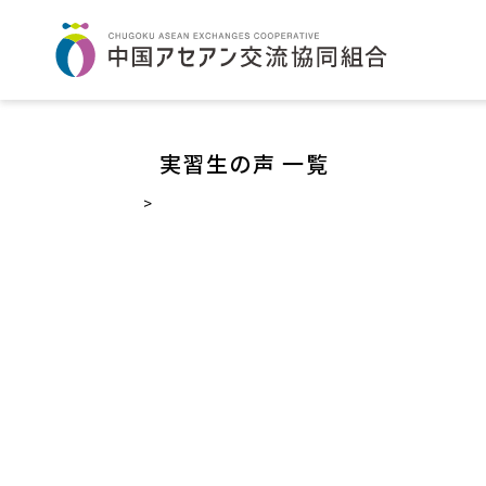
実習生の声 一覧
>